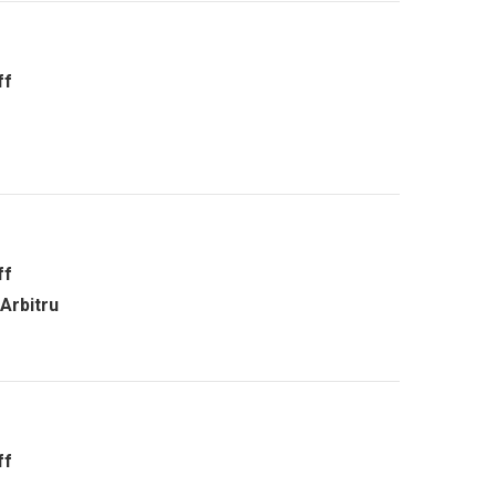
ff
ff
/Arbitru
ff