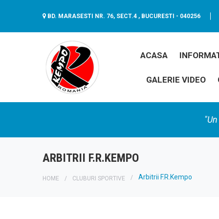
BD. MARASESTI NR. 76, SECT.4 , BUCURESTI - 040256
ACASA
INFORMAT
GALERIE VIDEO
"Un 
ARBITRII F.R.KEMPO
Arbitrii F.R.Kempo
HOME
CLUBURI SPORTIVE