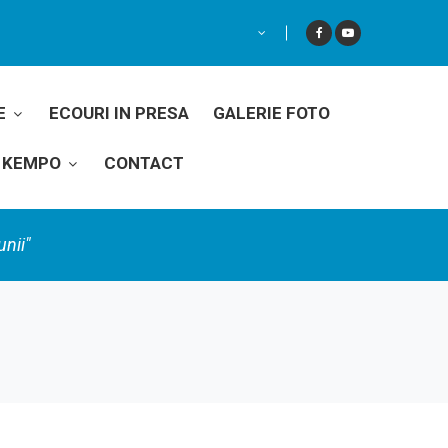
E
ECOURI IN PRESA
GALERIE FOTO
II KEMPO
CONTACT
unii"