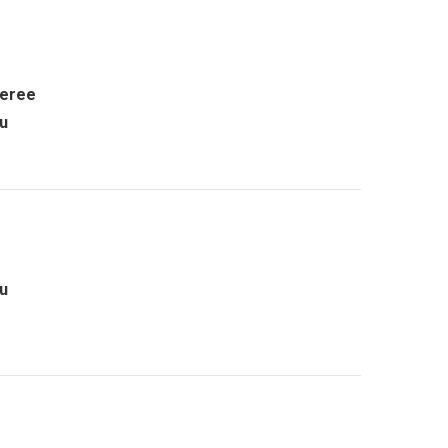
eree
ru
ru