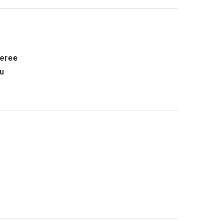
eree
ru