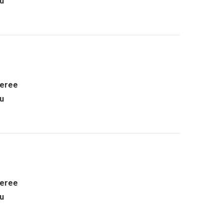
ru
eree
ru
eree
ru