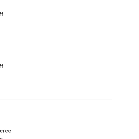
ff
ff
eree