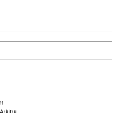
ff
/Arbitru