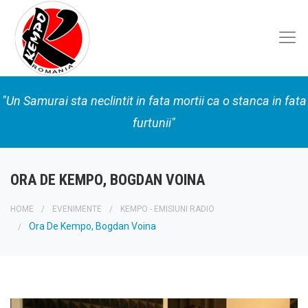
"Un Samurai sta neclintit in fata mortii ca o stanca in fata
furtunii"
ORA DE KEMPO, BOGDAN VOINA
HOME
EVENIMENTE
KEMPO - EMISIUNI RADIO
Ora De Kempo, Bogdan Voina