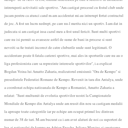
intreruperii activitatii sale sportive. "Am castigat procesul cu fostul club unde
jucam pentru ca atunci cand m-am accidentat mi-au intrerupt fortat contractul
de joc. A fost un lucru nedrept, pe care nu-l merita nici un sportiv. I-am dat in
judecata si am castigat insa cazul meu a fost unul fericit. Sunt multi sportivi
care nu isi permit sa avanseze astfel de sume de bani in procese si sunt
nevoiti sa fie tratati incorect de catre cluburile unde sunt legitimati. O
accidentare poate fi fatala carierei sportive, mai ales in sporturile care nu au o
liga profesionista care sa reprezinte interesele sportivilor", i-a explicat
Bogdan Voina lui Amatto Zaharia, realizatorul emisiunii "Ora de Kempo" si
presedintele Federatiei Romane de Kempo. Revenit in tara din Antalya, unde
a coordonat echipa natioanala de Kempo a Romaniei, Amatto Zaharia a
relatat: "Sunt multumit de evolutia sportivilor nostri la Campionatele
Mondiale de Kempo din Antalya unde am reusit din nou sa castigam medalii
la aproape toate categoriile iar pe echipe am ocupat primul loc dintr-un
numar de 38 de tari. M-am bucurat ca i-am avut alaturi de noi ca suporteri de
lux ai nationalei de kempo pe Adrian Enache, Iuliana Marciuc si creatoarea