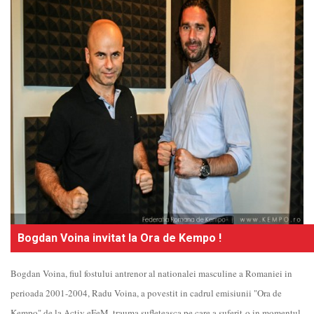
Bogdan Voina invitat la Ora de Kempo !
Bogdan Voina, fiul fostului antrenor al nationalei masculine a Romaniei in
perioada 2001-2004, Radu Voina, a povestit in cadrul emisiunii "Ora de
Kempo" de la Activ eFeM, trauma sufleteasca pe care a suferit-o in momentul