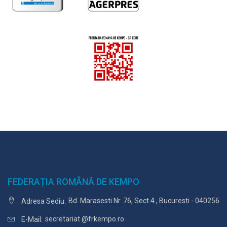
FEDERAȚIA ROMÂNĂ DE KEMPO
Bd. Marasesti Nr. 76, Sect.4 , Bucuresti - 040256
Adresa Sediu:
secretariat @frkempo.ro
E-Mail: