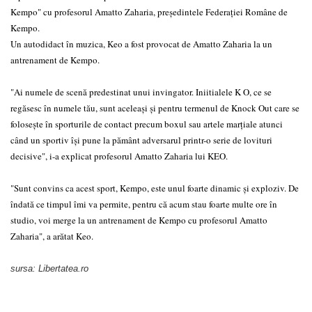
Kempo" cu profesorul Amatto Zaharia, președintele Federației Române de
Kempo.
Un autodidact în muzica, Keo a fost provocat de Amatto Zaharia la un
antrenament de Kempo.
"Ai numele de scenă predestinat unui invingator. Iniitialele K O, ce se
regăsesc în numele tău, sunt aceleași și pentru termenul de Knock Out care se
folosește în sporturile de contact precum boxul sau artele marțiale atunci
când un sportiv își pune la pământ adversarul printr-o serie de lovituri
decisive", i-a explicat profesorul Amatto Zaharia lui KEO.
"Sunt convins ca acest sport, Kempo, este unul foarte dinamic și exploziv. De
îndată ce timpul îmi va permite, pentru că acum stau foarte multe ore în
studio, voi merge la un antrenament de Kempo cu profesorul Amatto
Zaharia", a arătat Keo.
sursa: Libertatea.ro