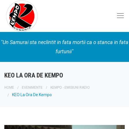
"Un Samurai sta neclintit in fata mortii ca o stanca in fata
furtunii"
KEO LA ORA DE KEMPO
HOME
EVENIMENTE
KEMPO - EMISIUNI RADIO
KEO La Ora De Kempo