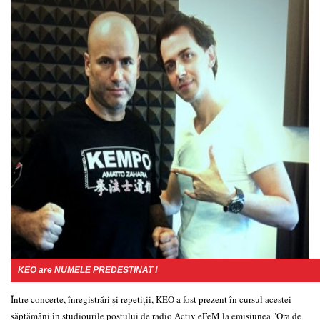
KEO are NUMELE PREDESTINAT !
Între concerte, înregistrări și repetiții, KEO a fost prezent în cursul acestei
săptămâni în studiourile postului de radio Activ eFeM la emisiunea "Ora de