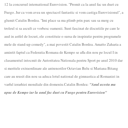
12 la concursul international Eurovision. "Promit ca la anul fac un duet cu
Fuego. Jur ca vom avea un spectacol fantastic si vom castiga Eurovisionul", a
glumit Catalin Bordea. "Imi place sa ma plimb prin parc sau sa merg cu
troleul si sa ascult ce vorbesc oamenii. Sunt fascinat de discutiile pe care le
aud in astfel de locuri, ele constituie o sursa de inspiratie pentru programele
mele de stand-up comedy", a mai povestit Catalin Bordea. Amatto Zaharia a
amintit faptul ca Federatia Romana de Kempo se afla din nou pe locul I in
clasamentul intocmit de Autoritatea Nationala pentru Sport pe anul 2010 dar
si meritele extraordinare ale antrenorilor Octavian Belu si Mariana Bitang
care au reusit din nou sa aduca lotul national de gimnastica al Romaniei in
varful ierarhiei mondiale din domeniu.
Catalin Bordea:
"Anul acesta ma
apuc de Kempo iar la anul fac duet cu Fuego pentru Eurovision"