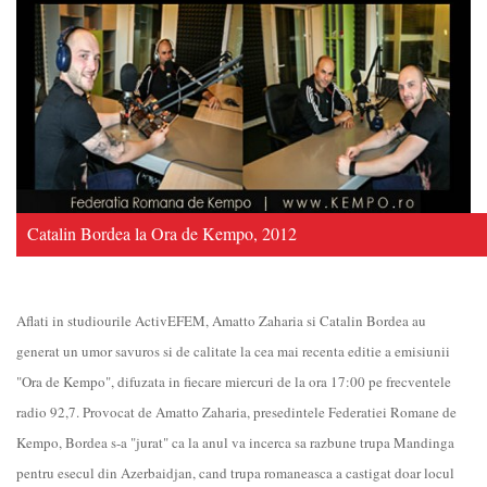
Catalin Bordea la Ora de Kempo, 2012
Aflati in studiourile ActivEFEM, Amatto Zaharia si Catalin Bordea au
generat un umor savuros si de calitate la cea mai recenta editie a emisiunii
"Ora de Kempo", difuzata in fiecare miercuri de la ora 17:00 pe frecventele
radio 92,7. Provocat de Amatto Zaharia, presedintele Federatiei Romane de
Kempo, Bordea s-a "jurat" ca la anul va incerca sa razbune trupa Mandinga
pentru esecul din Azerbaidjan, cand trupa romaneasca a castigat doar locul