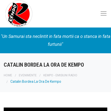
"Un Samurai sta neclintit in fata mortii ca o stanca in fata
furtunii"
CATALIN BORDEA LA ORA DE KEMPO
HOME
EVENIMENTE
KEMPO - EMISIUNI RADIO
Catalin Bordea La Ora De Kempo