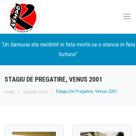
"Un Samurai sta neclintit in fata mortii ca o stanca in fata
furtunii"
STAGIU DE PREGATIRE, VENUS 2001
Stagiu De Pregatire, Venus 2001
HOME
GALERIE FOTO