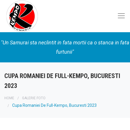
"Un Samurai sta neclintit in fata mortii ca o stanca in fata
furtunii"
CUPA ROMANIEI DE FULL-KEMPO, BUCURESTI
2023
HOME
GALERIE FOTO
Cupa Romaniei De Full-Kempo, Bucuresti 2023