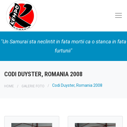
"Un Samurai sta neclintit in fata mortii ca o stanca in fata
furtunii"
CODI DUYSTER, ROMANIA 2008
Codi Duyster, Romania 2008
HOME
GALERIE FOTO