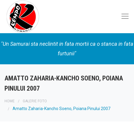
"Un Samurai sta neclintit in fata mortii ca o stanca in fata
furtunii"
AMATTO ZAHARIA-KANCHO SOENO, POIANA
PINULUI 2007
HOME
GALERIE FOTO
Amatto Zaharia-Kancho Soeno, Poiana Pinului 2007