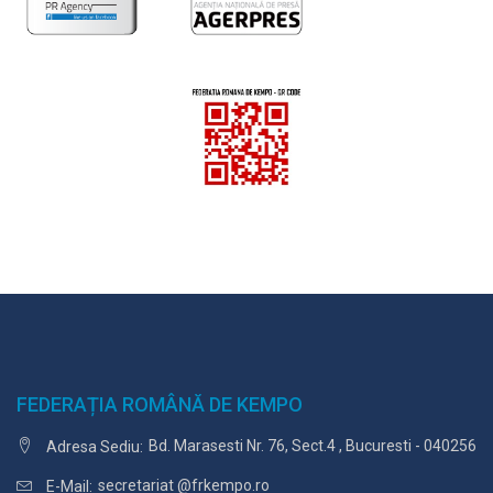
FEDERAȚIA ROMÂNĂ DE KEMPO
Bd. Marasesti Nr. 76, Sect.4 , Bucuresti - 040256
Adresa Sediu:
secretariat @frkempo.ro
E-Mail: