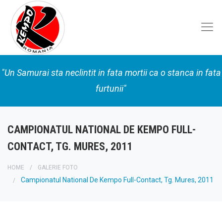
"Un Samurai sta neclintit in fata mortii ca o stanca in fata
furtunii"
CAMPIONATUL NATIONAL DE KEMPO FULL-
CONTACT, TG. MURES, 2011
HOME
GALERIE FOTO
Campionatul National De Kempo Full-Contact, Tg. Mures, 2011