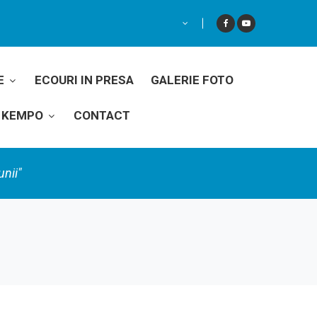
E
ECOURI IN PRESA
GALERIE FOTO
II KEMPO
CONTACT
unii"