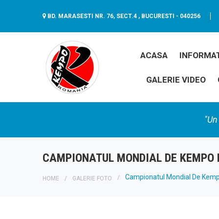
BD. MARASESTI NR. 76, SECT.4 , BUCURESTI - 040256
ACASA
INFORMAT
GALERIE VIDEO
"Un 
CAMPIONATUL MONDIAL DE KEMPO F
Campionatul Mondial De Kempo
HOME
GALERIE FOTO