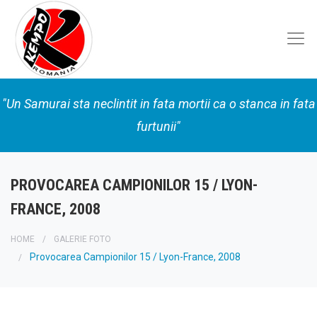
"Un Samurai sta neclintit in fata mortii ca o stanca in fata
furtunii"
PROVOCAREA CAMPIONILOR 15 / LYON-
FRANCE, 2008
HOME
GALERIE FOTO
Provocarea Campionilor 15 / Lyon-France, 2008